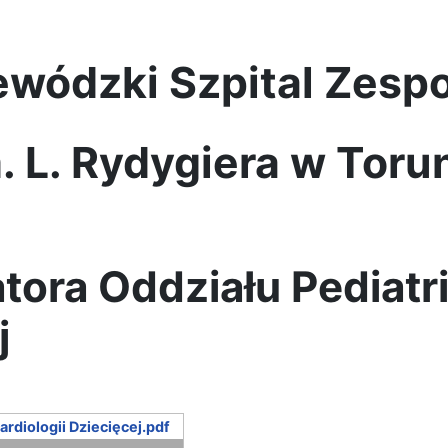
wódzki Szpital Zesp
. L. Rydygiera w Toru
ra Oddziału Pediatrii.
j
ardiologii Dziecięcej.pdf