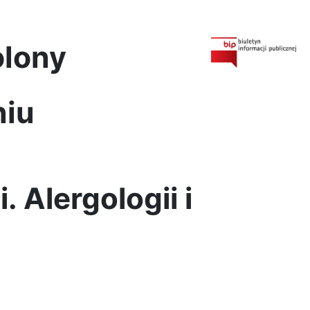
olony
niu
 Alergologii i